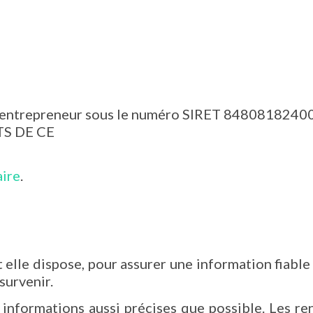
autoentrepreneur sous le numéro SIRET 848081824
TS DE CE
aire
.
lle dispose, pour assurer une information fiable e
survenir.
es informations aussi précises que possible. Les re