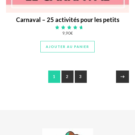
Carnaval – 25 activités pour les petits
9,90
€
Note
5.00
sur 5
AJOUTER AU PANIER
1
2
3