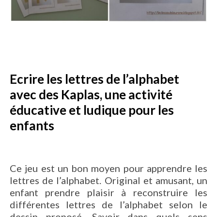
Ecrire les lettres de l’alphabet
avec des Kaplas, une activité
éducative et ludique pour les
enfants
Ce jeu est un bon moyen pour apprendre les
lettres de l’alphabet. Original et amusant, un
enfant prendre plaisir à reconstruire les
différentes lettres de l’alphabet selon le
dessin proposé. Savoir dans quels sens