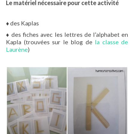
Le matériel nécessaire pour cette activité
♦
des Kaplas
♦
des fiches avec les lettres de l’alphabet en
Kapla (trouvées sur le blog de
la classe de
Laurène
)