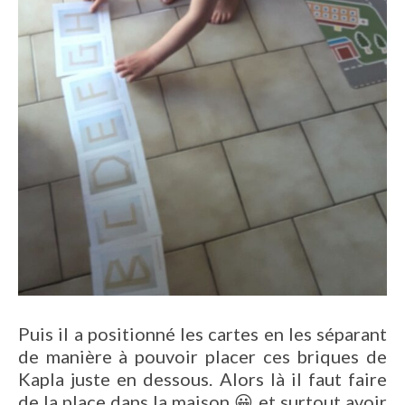
Puis il a positionné les cartes en les séparant
de manière à pouvoir placer ces briques de
Kapla juste en dessous. Alors là il faut faire
de la place dans la maison 😀 et surtout avoir