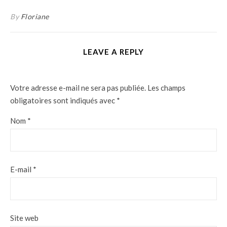
By
Floriane
LEAVE A REPLY
Votre adresse e-mail ne sera pas publiée.
Les champs
obligatoires sont indiqués avec
*
Nom
*
E-mail
*
Site web