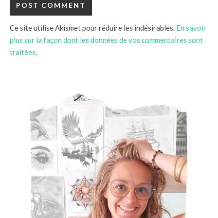
Ce site utilise Akismet pour réduire les indésirables.
En savoir
plus sur la façon dont les données de vos commentaires sont
traitées
.