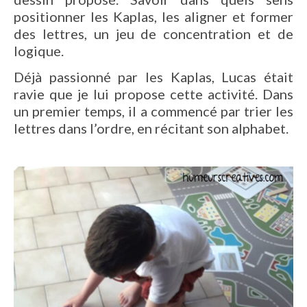
positionner les Kaplas, les aligner et former
des lettres, un jeu de concentration et de
logique.
Déjà passionné par les Kaplas, Lucas était
ravie que je lui propose cette activité. Dans
un premier temps, il a commencé par trier les
lettres dans l’ordre, en récitant son alphabet.