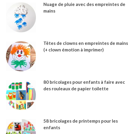
Nuage de pluie avec des empreintes de
mains
Têtes de clowns en empreintes de mains
(+ clown émotion à imprimer)
80 bricolages pour enfants à faire avec
des rouleaux de papier toilette
58 bricolages de printemps pour les
enfants