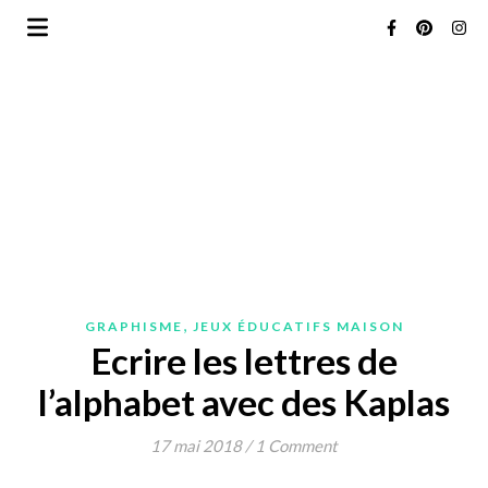
,
GRAPHISME
JEUX ÉDUCATIFS MAISON
Ecrire les lettres de
l’alphabet avec des Kaplas
17 mai 2018
/
1 Comment