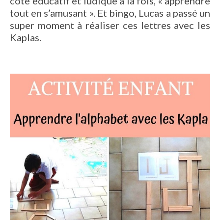
côté éducatif et ludique à la fois, « apprendre
tout en s’amusant ». Et bingo, Lucas a passé un
super moment à réaliser ces lettres avec les
Kaplas.