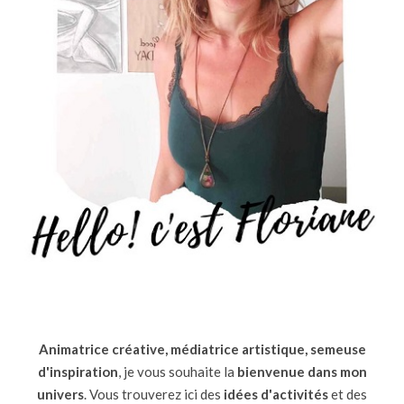
Animatrice créative, médiatrice artistique, semeuse
d'inspiration
, je vous souhaite la
bienvenue dans mon
univers
. Vous trouverez ici des
idées d'activités
et des