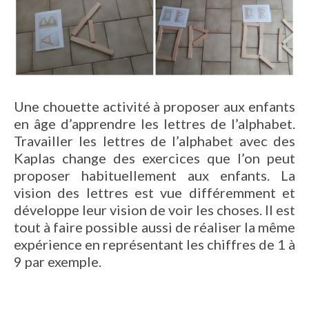
Une chouette activité à proposer aux enfants
en âge d’apprendre les lettres de l’alphabet.
Travailler les lettres de l’alphabet avec des
Kaplas change des exercices que l’on peut
proposer habituellement aux enfants. La
vision des lettres est vue différemment et
développe leur vision de voir les choses. Il est
tout à faire possible aussi de réaliser la même
expérience en représentant les chiffres de 1 à
9 par exemple.