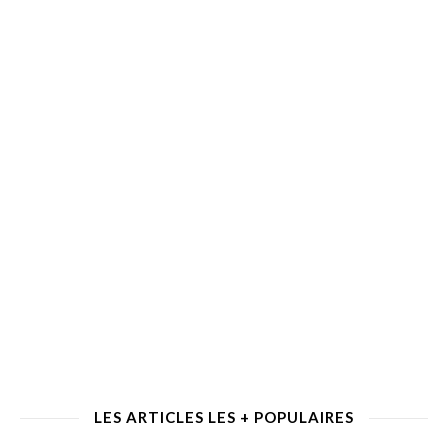
LES ARTICLES LES + POPULAIRES