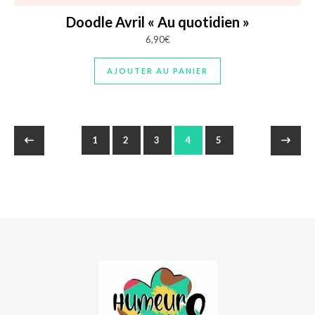
Doodle Avril « Au quotidien »
6,90
€
AJOUTER AU PANIER
1
2
3
4
5