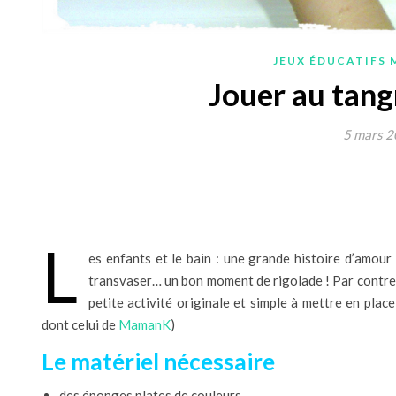
JEUX ÉDUCATIFS 
Jouer au tang
5 mars 
L
es enfants et le bain : une grande histoire d’amour
transvaser… un bon moment de rigolade ! Par contre el
petite activité originale et simple à mettre en plac
dont celui de
MamanK
)
Le matériel nécessaire
des éponges plates de couleurs