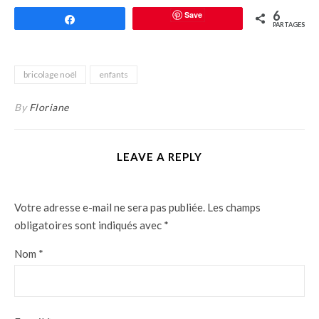
6
Save
Partagez
PARTAGES
bricolage noël
enfants
By
Floriane
LEAVE A REPLY
Votre adresse e-mail ne sera pas publiée.
Les champs
obligatoires sont indiqués avec
*
Nom
*