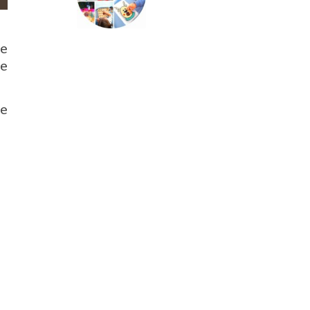
de
ne
le