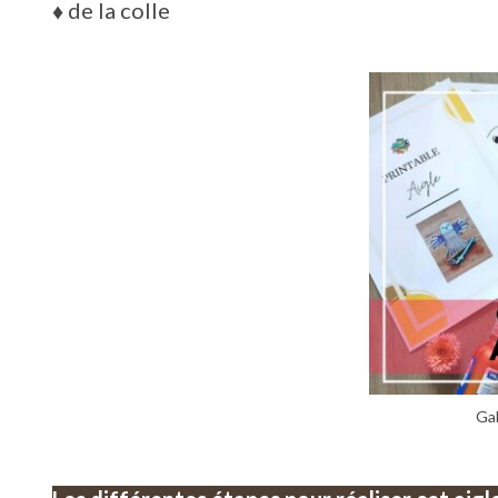
♦
de la colle
Gab