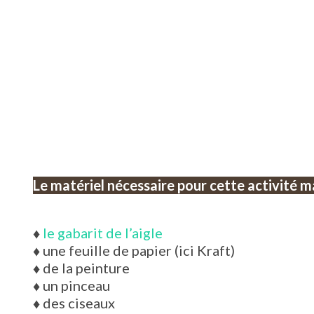
Le matériel nécessaire pour cette activité m
♦
le gabarit de l’aigle
♦
une feuille de papier (ici Kraft)
♦
de la peinture
♦
un pinceau
♦
des ciseaux