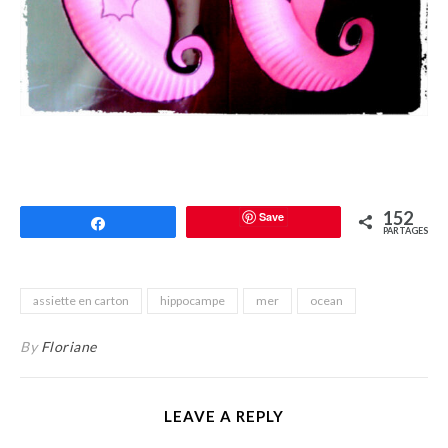
152
Save
Partagez
PARTAGES
assiette en carton
hippocampe
mer
ocean
By
Floriane
LEAVE A REPLY