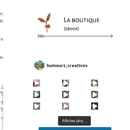
nc
du
re
in
humeurs_creatives
Afficher plus...