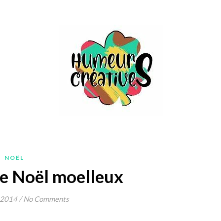
NOËL
de Noël moelleux
 2014
/
No Comments