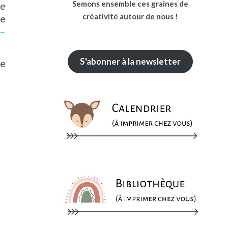
Semons ensemble ces graines de
ue
créativité autour de nous !
le
 –
S'abonner à la newsletter
le