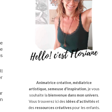
me
de
us
UI
er
Animatrice créative, médiatrice
artistique, semeuse d'inspiration
, je vous
ur
souhaite la
bienvenue dans mon univers
.
en
Vous trouverez ici des
idées d'activités
et
des
ressources
créatives
pour les enfants.