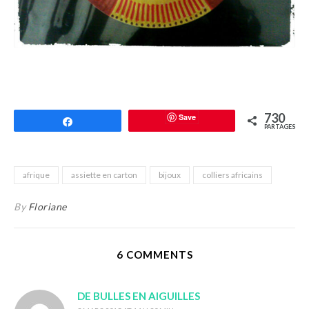
730
Save
Partagez
PARTAGES
afrique
assiette en carton
bijoux
colliers africains
By
Floriane
6 COMMENTS
DE BULLES EN AIGUILLES