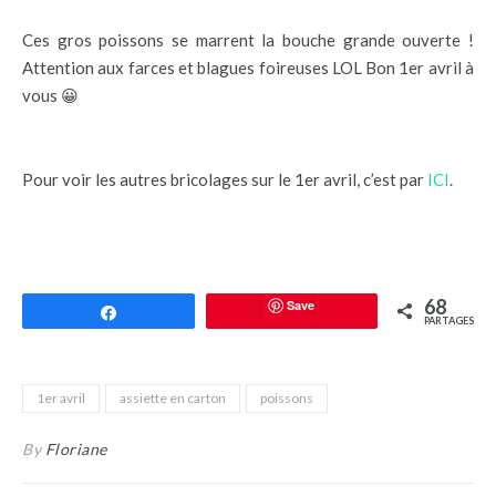
Ces gros poissons se marrent la bouche grande ouverte !
Attention aux farces et blagues foireuses LOL Bon 1er avril à
vous 😀
Pour voir les autres bricolages sur le 1er avril, c’est par
ICI
.
68
Save
Partagez
PARTAGES
1er avril
assiette en carton
poissons
By
Floriane