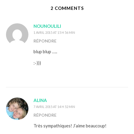
2 COMMENTS
NOUNOULILI
1 AVRIL 2015 AT 15 H 56 MIN
RÉPONDRE
blup blup …..
:-)))
ALINA
7 AVRIL 2015 AT 14 H 52 MIN
RÉPONDRE
Très sympathiques! J’aime beaucoup!