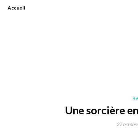
Accueil
H
Une sorcière e
27 octobr