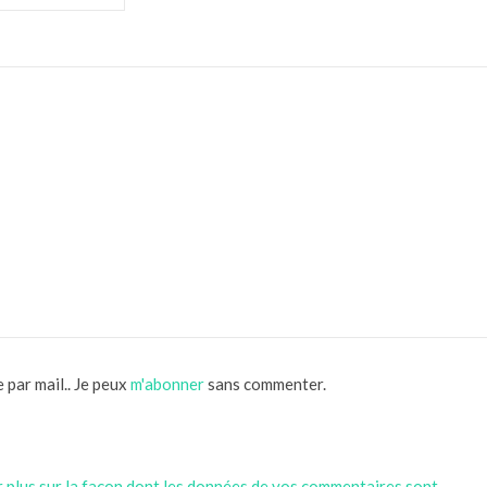
 par mail.. Je peux
m'abonner
sans commenter.
r plus sur la façon dont les données de vos commentaires sont