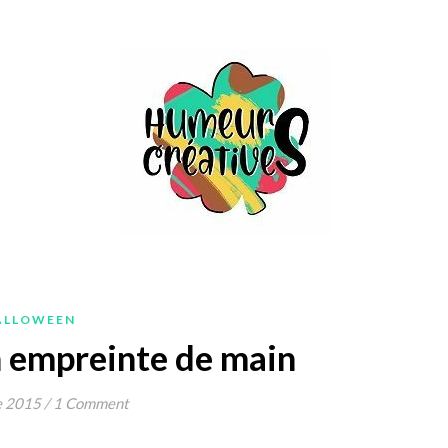
ALLOWEEN
n empreinte de main
e 2015
/
1 Comment