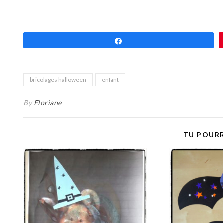
Partagez
bricolages halloween
enfant
By
Floriane
TU POURR