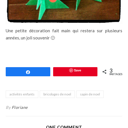
Une petite décoration fait main qui restera sur plusieurs
années, un joli souvenir 🙂
3
Save
Partagez
PARTAGES
activités enfants
bricolages de noel
sapin de noel
By
Floriane
ONE COMMENT