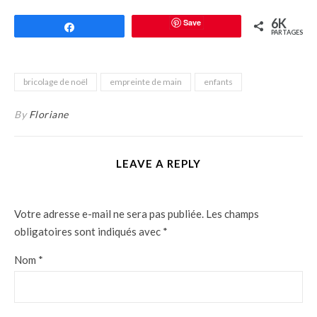
6K
Save
Partagez
PARTAGES
bricolage de noël
empreinte de main
enfants
By
Floriane
LEAVE A REPLY
Votre adresse e-mail ne sera pas publiée.
Les champs
obligatoires sont indiqués avec
*
Nom
*