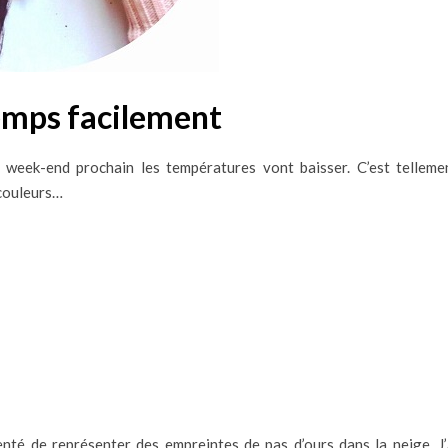
emps facilement
 week-end prochain les températures vont baisser. C’est telleme
 couleurs…
té de représenter des empreintes de pas d’ours dans la neige. J’