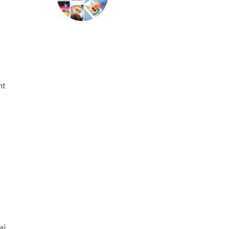
nt
ai