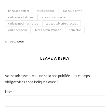
bricolage enfant
bricolage noël
cadeau à offrir
cadeau noel atsem
cadeau noel maitre
cadeau noel maitresse
cadeau tablette chocolat
carte de voeux
fetes de fin d'année
nouvel an
By
Floriane
LEAVE A REPLY
Votre adresse e-mail ne sera pas publiée.
Les champs
obligatoires sont indiqués avec
*
Nom
*