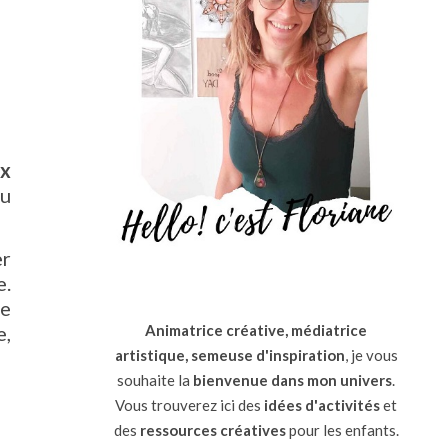
ux
au
er
e.
te
e,
Animatrice créative, médiatrice
artistique, semeuse d'inspiration
, je vous
souhaite la
bienvenue dans mon univers
.
Vous trouverez ici des
idées d'activités
et
des
ressources
créatives
pour les enfants.