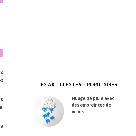
ux
te
LES ARTICLES LES + POPULAIRES
es
Nuage de pluie avec
des empreintes de
ar
mains
 a