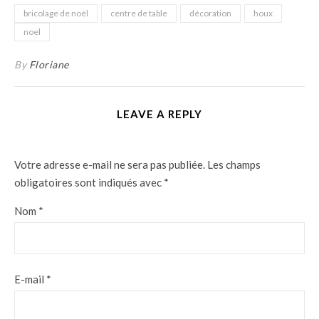
bricolage de noël
centre de table
décoration
houx
noel
By
Floriane
LEAVE A REPLY
Votre adresse e-mail ne sera pas publiée.
Les champs
obligatoires sont indiqués avec
*
Nom
*
E-mail
*