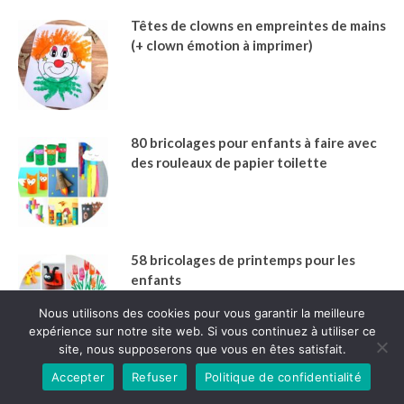
Têtes de clowns en empreintes de mains
(+ clown émotion à imprimer)
80 bricolages pour enfants à faire avec
des rouleaux de papier toilette
58 bricolages de printemps pour les
enfants
Nous utilisons des cookies pour vous garantir la meilleure
expérience sur notre site web. Si vous continuez à utiliser ce
site, nous supposerons que vous en êtes satisfait.
8 activités de Noël faciles pour les tout-
Accepter
Refuser
Politique de confidentialité
petits