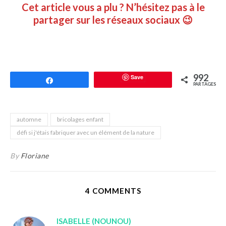
Cet article vous a plu ? N’hésitez pas à le
partager sur les réseaux sociaux 😉
992
Save
Partagez
PARTAGES
automne
bricolages enfant
défi si j'étais fabriquer avec un élément de la nature
By
Floriane
4 COMMENTS
ISABELLE (NOUNOU)