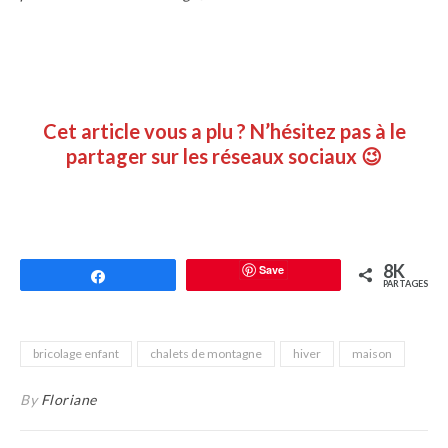
Cet article vous a plu ? N’hésitez pas à le
partager sur les réseaux sociaux 😉
8K
Save
Partagez
PARTAGES
bricolage enfant
chalets de montagne
hiver
maison
By
Floriane