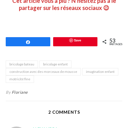
Cet article vous a plu ? N’hésitez pas à le
partager sur les réseaux sociaux 😉
53
Save
Partagez
PARTAGES
bricolage bateau
bricolage enfant
construction avec des morceaux de mousse
imagination enfant
motricité fine
By
Floriane
2 COMMENTS