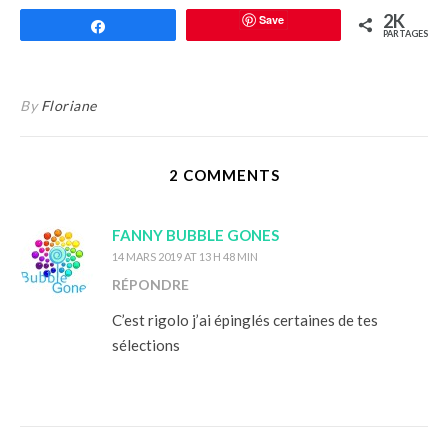
2K
Save
Partagez
PARTAGES
By
Floriane
2 COMMENTS
FANNY BUBBLE GONES
14 MARS 2019 AT 13 H 48 MIN
RÉPONDRE
C’est rigolo j’ai épinglés certaines de tes
sélections