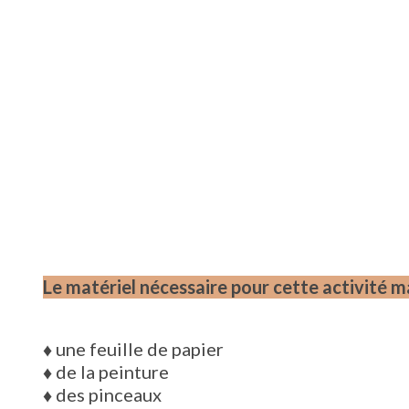
Le matériel nécessaire pour cette activité m
♦
une feuille de papier
♦
de la peinture
♦
des pinceaux