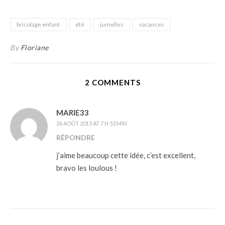
bricolage enfant
été
jumelles
vacances
By
Floriane
2 COMMENTS
MARIE33
26 AOÛT 2015 AT 7 H 53 MIN
RÉPONDRE
j’aime beaucoup cette idée, c’est excellent,
bravo les loulous !