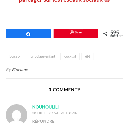
595
Save
Partagez
PARTAGES
boisson
bricolage enfant
cocktail
été
By
Floriane
3 COMMENTS
NOUNOULILI
30 JUILLET 2015 AT 23 H 00 MIN
RÉPONDRE