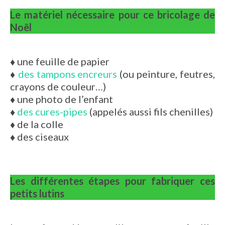
Le matériel nécessaire pour ce bricolage de
Noël
♦
une feuille de papier
♦
des tampons encreurs
(ou peinture, feutres,
crayons de couleur…)
♦
une photo de l’enfant
♦
des cures-pipes
(appelés aussi fils chenilles)
♦
de la colle
♦
des ciseaux
Les différentes étapes pour fabriquer ces
petits lutins