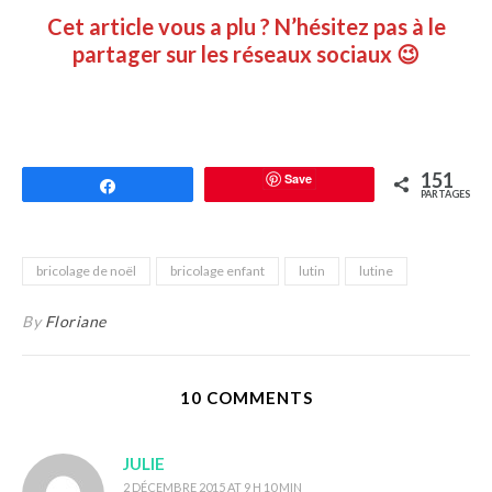
Cet article vous a plu ? N’hésitez pas à le
partager sur les réseaux sociaux 😉
151
Save
Partagez
PARTAGES
bricolage de noël
bricolage enfant
lutin
lutine
By
Floriane
10 COMMENTS
JULIE
2 DÉCEMBRE 2015 AT 9 H 10 MIN