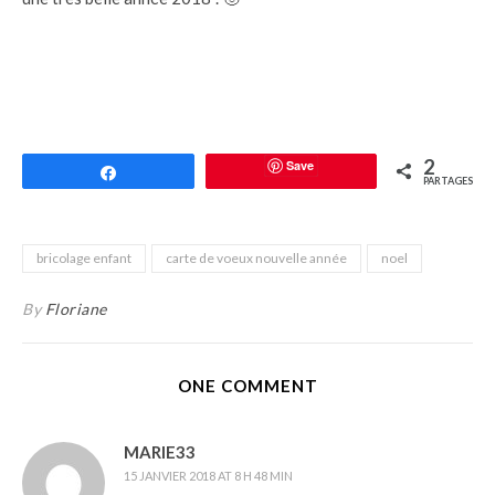
2
Save
Partagez
PARTAGES
bricolage enfant
carte de voeux nouvelle année
noel
By
Floriane
ONE COMMENT
MARIE33
15 JANVIER 2018 AT 8 H 48 MIN