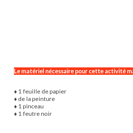
Le matériel nécessaire pour cette activité m
♦
1 feuille de papier
♦
de la peinture
♦
1 pinceau
♦
1 feutre noir