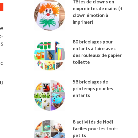
Têtes de clowns en
empreintes de mains (+
clown émotion à
imprimer)
ue
z-
80 bricolages pour
ès
enfants à faire avec
des rouleaux de papier
ec
toilette
au
58 bricolages de
printemps pour les
enfants
8 activités de Noël
faciles pour les tout-
petits