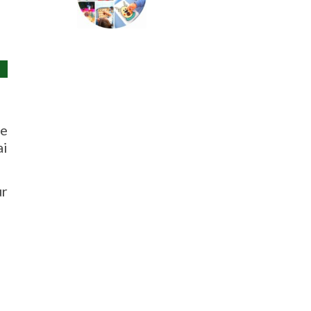
re
ai
ur