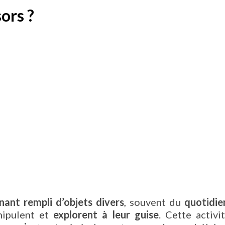
sors ?
nant rempli d’objets divers
, souvent du
quotidie
anipulent et
explorent à leur guise
. Cette activi