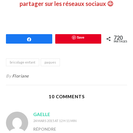
partager sur les réseaux sociaux 😉
720
Save
Partagez
PARTAGES
bricolage enfant
paques
By
Floriane
10 COMMENTS
GAELLE
24 MARS 2015 AT 12 H 11 MIN
RÉPONDRE