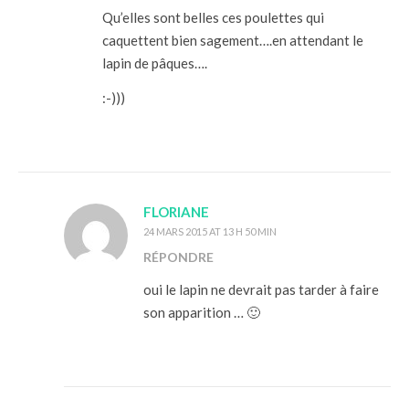
Qu’elles sont belles ces poulettes qui
caquettent bien sagement….en attendant le
lapin de pâques….
:-)))
FLORIANE
24 MARS 2015 AT 13 H 50 MIN
RÉPONDRE
oui le lapin ne devrait pas tarder à faire
son apparition … 🙂