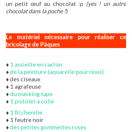
un petit œuf au chocolat :p
(yes ! un autre
chocolat dans la poche !
)
Le matériel nécessaire pour réaliser ce
bricolage de Pâques
♦
1 assiette en carton
♦
de la peinture (aquarelle pour nous)
♦
des ciseaux
♦
1 agrafeuse
♦
du masking tape
♦
1 pistolet à colle
♦
1 fil chenille
♦
1 feutre noir
♦
des petites gommettes roses