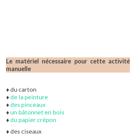
Le matériel nécessaire pour cette activité
manuelle
♦
du carton
♦
de la peinture
♦
des pinceaux
♦
un bâtonnet en bois
♦
du papier crépon
♦
des ciseaux