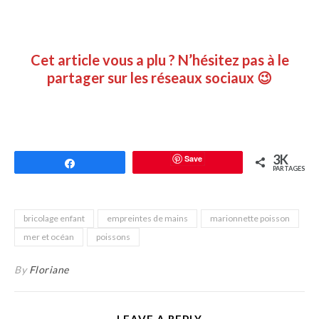
Cet article vous a plu ? N’hésitez pas à le
partager sur les réseaux sociaux 😉
3K
Save
Partagez
PARTAGES
bricolage enfant
empreintes de mains
marionnette poisson
mer et océan
poissons
By
Floriane