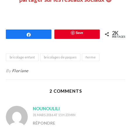
2K
Save
Partagez
PARTAGES
bricolage enfant
bricolages de paques
ferme
By
Floriane
2 COMMENTS
NOUNOULILI
31 MARS 2016 AT 15 H 23 MIN
RÉPONDRE