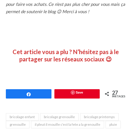
pour faire vos achats. Ce n’est pas plus cher pour vous mais ça
permet de soutenir le blog 😉 Merci à vous !
Cet article vous a plu ? N’hésitez pas à le
partager sur les réseaux sociaux 😉
27
Save
Partagez
PARTAGES
bricolage enfant
bricolage grenouille
bricolage printemps
grenouille
il pleut il mouille c'est la fete a la grenouille
pluie