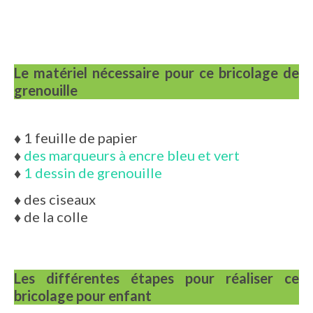
Le matériel nécessaire pour ce bricolage de
grenouille
♦
1 feuille de papier
♦
des marqueurs à encre bleu et vert
♦
1 dessin de grenouille
♦
des ciseaux
♦
de la colle
Les différentes étapes pour réaliser ce
bricolage pour enfant