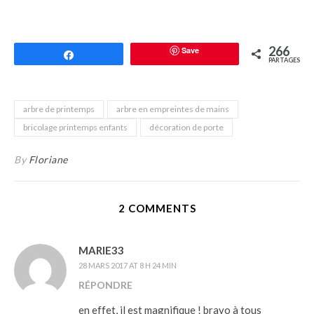
266
Save
Partagez
PARTAGES
arbre de printemps
arbre en empreintes de mains
bricolage printemps enfants
décoration de porte
By
Floriane
2 COMMENTS
MARIE33
28 MARS 2017 AT 8 H 24 MIN
RÉPONDRE
en effet, il est magnifique ! bravo à tous