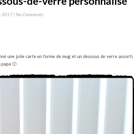
ssous-de-verre personnalisé
e 2017
/
No Comments
né une jolie carte en forme de mug et un dessous de verre assorti. 
n papa 🙂