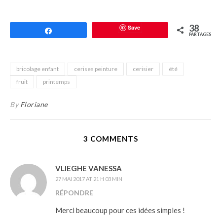
38
Save
Partagez
PARTAGES
bricolage enfant
cerises peinture
cerisier
été
fruit
printemps
By
Floriane
3 COMMENTS
VLIEGHE VANESSA
27 MAI 2017 AT 21 H 03 MIN
RÉPONDRE
Merci beaucoup pour ces idées simples !