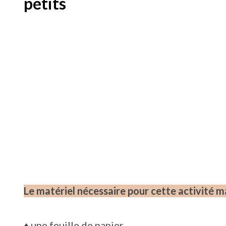
petits
Le matériel nécessaire pour cette activité m
♦
une feuille de papier