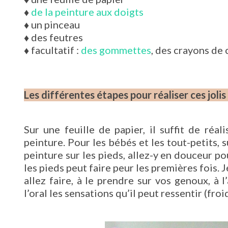
♦
de la peinture aux doigts
♦
un pinceau
♦
des feutres
♦
facultatif :
des gommettes
, des crayons de
Les différentes étapes pour réaliser ces jolis
Sur une feuille de papier, il suffit de ré
peinture. Pour les bébés et les tout-petits, s
peinture sur les pieds, allez-y en douceur po
les pieds peut faire peur les premières fois. J
allez faire, à le prendre sur vos genoux, à 
l’oral les sensations qu’il peut ressentir (froi