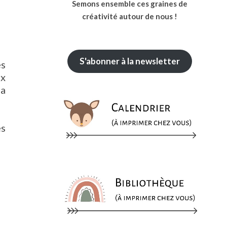
Semons ensemble ces graines de
créativité autour de nous !
S'abonner à la newsletter
es
ux
la
es