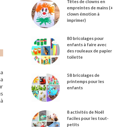
Têtes de clowns en
empreintes de mains (+
clown émotion à
imprimer)
80 bricolages pour
enfants à faire avec
des rouleaux de papier
toilette
la
58 bricolages de
la
printemps pour les
ur
enfants
us
 à
8 activités de Noël
faciles pour les tout-
petits